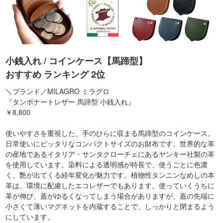
小銭入れ / コインケース【馬蹄型】
おすすめ ランキング 2位
＼ブランド／MILAGRO ミラグロ
『タンポナートレザー 馬蹄型 小銭入れ』
￥8,800
使いやすさを重視した、手のひらに収まる馬蹄型のコインケース。
日常使いにピッタリなコンパクトサイズのお財布です。世界的な革
の産地であるイタリア・サンタクローチェにあるヤンキー社製の革
を使用しています。染料による透明感が特長で、使うごとに色濃
く、艶が出てくる経年変化が魅力です。植物性タンニンなめしの本
革は、環境に配慮したエコレザーでもあります。使っていくうちに
革が伸び、蓋がゆるくなってしまう場合がありますが、蓋の先端に
小さくて薄いマグネットを内蔵することで、しっかりと閉まるよう
にしています。