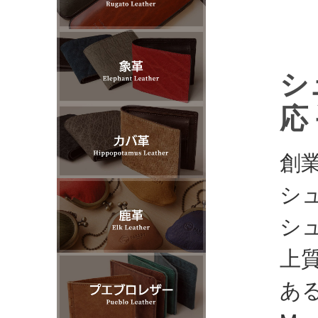
シ
応
創
シ
シ
上
あ