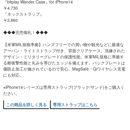
『bitplay Wander Case』for iPhone14
￥4,730
『ネックストラップ』
￥2,860
◆◆◆完売御礼！◆◆◆
【米軍MIL規格準拠】ハンズフリーでの買い物や観光などに最適な
アーバン・ライトストラップ付き、背面クリアケース。洗練された
デザイン・ミリタリーグレードの保護性能。米軍MIL規格に準拠す
る耐衝撃性能と丸みを帯びたエッジを備えます。バックプレートは
傷防止加工が施されているので安心。MagSafe・Qiワイヤレス充電
にも対応。
※iPhone14シリーズは専用ストラップ(ブラック/サンド)をご購入く
ださい。
この商品を詳しく見る
専用ストラップはこちら