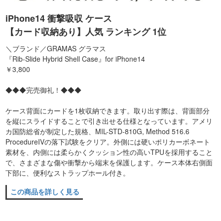
iPhone14 衝撃吸収 ケース
【カード収納あり】人気 ランキング 1位
＼ブランド／GRAMAS グラマス
『Rib-Slide Hybrid Shell Case』for iPhone14
￥3,800
◆◆◆完売御礼！◆◆◆
ケース背面にカードを1枚収納できます。取り出す際は、背面部分
を縦にスライドすることで引き出せる仕様となっています。アメリ
カ国防総省が制定した規格、MIL-STD-810G, Method 516.6
ProcedureIVの落下試験をクリア。外側には硬いポリカーボネート
素材を、内側には柔らかくクッション性の高いTPUを採用すること
で、さまざまな傷や衝撃から端末を保護します。ケース本体右側面
下部に、便利なストラップホール付き。
この商品を詳しく見る