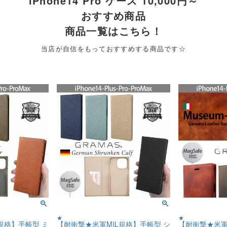
iPhone14 Pro ケース 10,000円～
おすすめ商品
商品一覧はこちら！
当店が自信をもっておすすめする商品です☆
★
★
規格】手帳型 ミ
【耐衝撃★米軍MIL規格】手帳型 シ
【耐衝撃★米軍