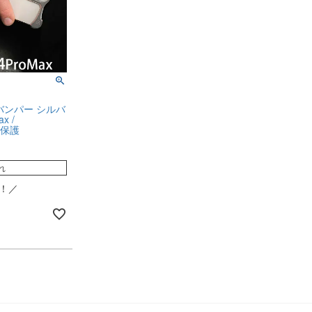
ルミバンパー シルバ
x /
メラ保護
れ
！／