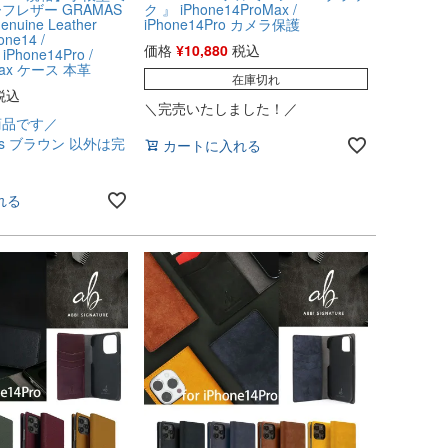
フレザー GRAMAS
ク 』 iPhone14ProMax /
enuine Leather
iPhone14Pro カメラ保護
one14 /
価格
¥
10,880
税込
 iPhone14Pro /
oMax ケース 本革
在庫切れ
税込
＼完売いたしました！／
商品です／
Plus ブラウン 以外は完
カートに入れる
れる