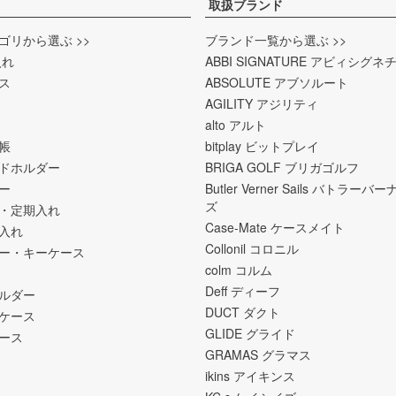
取扱ブランド
ゴリから選ぶ >>
ブランド一覧から選ぶ >>
入れ
ABBI SIGNATURE アビィシグネ
ス
ABSOLUTE アブソルート
AGILITY アジリティ
alto アルト
帳
bitplay ビットプレイ
ドホルダー
BRIGA GOLF ブリガゴルフ
ー
Butler Verner Sails バトラー
ズ
・定期入れ
Case-Mate ケースメイト
入れ
Collonil コロニル
ー・キーケース
colm コルム
Deff ディーフ
ホルダー
DUCT ダクト
ケース
GLIDE グライド
ース
GRAMAS グラマス
ikins アイキンス