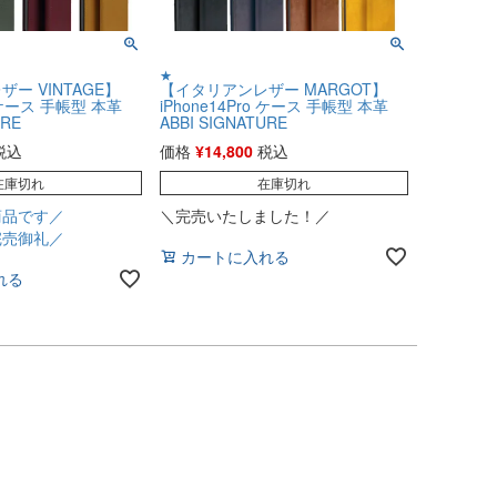
★
ー VINTAGE】
【イタリアンレザー MARGOT】
o ケース 手帳型 本革
iPhone14Pro ケース 手帳型 本革
URE
ABBI SIGNATURE
税込
価格
¥
14,800
税込
在庫切れ
在庫切れ
商品です／
＼完売いたしました！／
完売御礼／
カートに入れる
れる