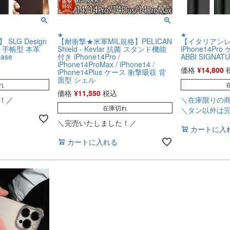
★
★
LG Design
【耐衝撃★米軍MIL規格】PELICAN
【イタリアンレザ
ース 手帳型 本革
Shield - Kevlar 抗菌 スタンド機能
iPhone14Pr
Case
付き iPhone14Pro /
ABBI SIGNAT
iPhone14ProMax / iPhone14 /
価格
¥
14,800
iPhone14Plus ケース 衝撃吸収 背
面型 シェル
れ
価格
¥
11,550
税込
！／
＼在庫限りの
在庫切れ
＼タン以外は
＼完売いたしました！／
カートに入
カートに入れる