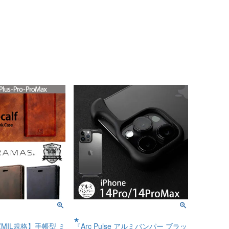
★
MIL規格】手帳型 ミ
『Arc Pulse アルミバンパー ブラッ