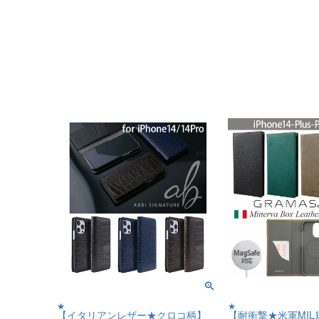
★
★
【イタリアンレザー★クロコ柄】
【耐衝撃★米軍MIL