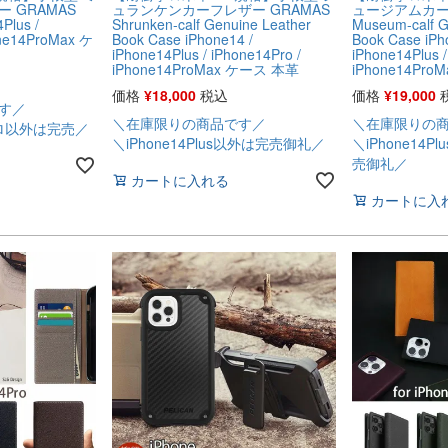
 GRAMAS
ュランケンカーフレザー GRAMAS
ュージアムカー
Plus /
Shrunken-calf Genuine Leather
Museum-calf G
one14ProMax ケ
Book Case iPhone14 /
Book Case iPh
iPhone14Plus / iPhone14Pro /
iPhone14Plus /
iPhone14ProMax ケース 本革
iPhone14Pr
価格
¥
18,000
税込
価格
¥
19,000
す／
＼在庫限りの商品です／
＼在庫限りの
s ネロ以外は完売／
＼iPhone14Plus以外は完売御礼／
＼iPhone14
売御礼／
カートに入れる
カートに入