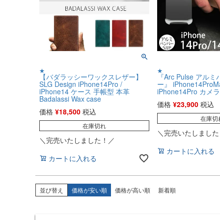
★
★
【バダラッシーワックスレザー】
『Arc Pulse ア
SLG Design iPhone14Pro /
ー』 iPhone14ProMa
iPhone14 ケース 手帳型 本革
iPhone14Pro カ
Badalassi Wax case
価格
¥
23,900
税込
価格
¥
18,500
税込
在庫切
在庫切れ
＼完売いたしました
＼完売いたしました！／
カートに入れる
カートに入れる
並び替え
価格が安い順
価格が高い順
新着順