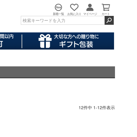
新着一覧
お気に入り
マイページ
カート
12
件中
1
-
12
件表示