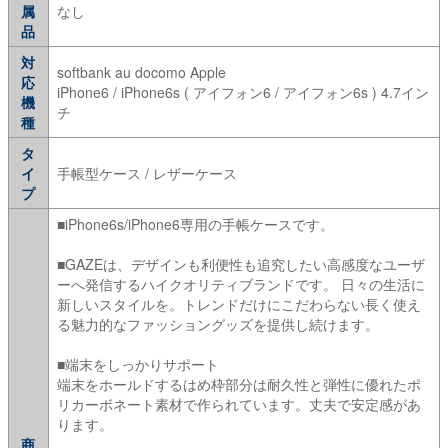
属
なし
品
対
softbank au docomo Apple
応
iPhone6 / iPhone6s ( アイフォン6 / アイフォン6s ) 4.7イン
機
チ
種
タ
イ
手帳型ケース / レザーケース
プ
■iPhone6s/iPhone6専用の手帳ケースです。
■GAZEは、デザインも利便性も追究したい高感度なユーザ
ーへ発信するハイクオリティブランドです。 日々の生活に
新しいスタイルを。トレンドだけにこだわらない長く使え
る魅力的なファッショングッズを提供し続けます。
■端末をしっかりサポート
端末をホールドするはめ枠部分は耐久性と弾性に優れたポ
リカーボネート素材で作られています。丈夫で安定感があ
ります。
商