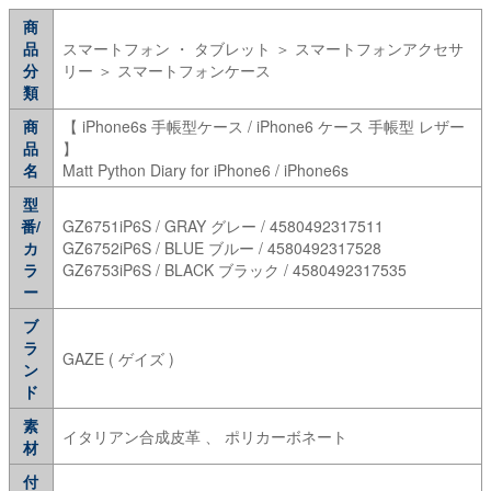
商
品
スマートフォン ・ タブレット ＞ スマートフォンアクセサ
分
リー ＞ スマートフォンケース
類
商
【 iPhone6s 手帳型ケース / iPhone6 ケース 手帳型 レザー
品
】
名
Matt Python Diary for iPhone6 / iPhone6s
型
番/
GZ6751iP6S / GRAY グレー / 4580492317511
カ
GZ6752iP6S / BLUE ブルー / 4580492317528
ラ
GZ6753iP6S / BLACK ブラック / 4580492317535
ー
ブ
ラ
GAZE ( ゲイズ )
ン
ド
素
イタリアン合成皮革 、 ポリカーボネート
材
付