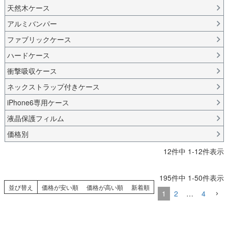
天然木ケース
アルミバンパー
ファブリックケース
ハードケース
衝撃吸収ケース
ネックストラップ付きケース
iPhone6専用ケース
液晶保護フィルム
価格別
12
件中
1
-
12
件表示
195
件中
1
-
50
件表示
並び替え
価格が安い順
価格が高い順
新着順
1
2
…
4