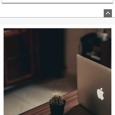
ペー
ジト
ップ
へ