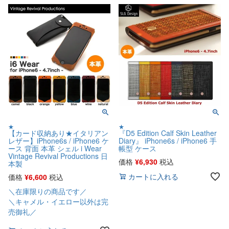
★
★
【カード収納あり★イタリアン
『D5 Edition Calf Skin Leather
レザー】iPhone6s / iPhone6 ケ
Diary』 iPhone6s / iPhone6 手
ース 背面 本革 シェル i Wear
帳型 ケース
Vintage Revival Productions 日
価格
¥
6,930
税込
本製
カートに入れる
価格
¥
6,600
税込
＼在庫限りの商品です／
＼キャメル・イエロー以外は完
売御礼／