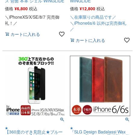
ス 背面 本革 シェル WINGLIDE
WINGLIDE
価格
¥
6,800
税込
価格
¥
12,800
税込
＼iPhoneXS/X/SE/8/7 完売御
＼在庫限りの商品です／
礼！／
＼iPhone6s/6 以外は完売御礼
／
カートに入れる
カートに入れる
★
★
【360度のぞき見防止★ブルー
『SLG Design Badalassi Wax