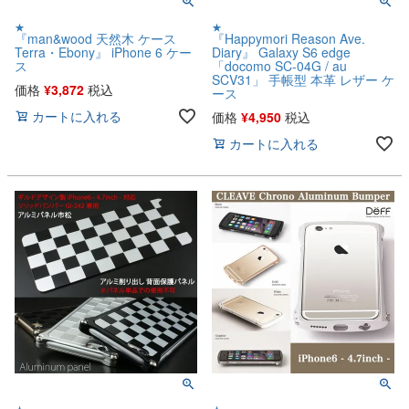
★
★
『man&wood 天然木 ケース
『Happymori Reason Ave.
Terra・Ebony』 iPhone 6 ケー
Diary』 Galaxy S6 edge
ス
「docomo SC-04G / au
SCV31」 手帳型 本革 レザー ケ
価格
¥
3,872
税込
ース
カートに入れる
価格
¥
4,950
税込
カートに入れる