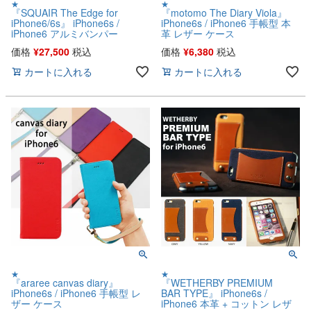
★
★
『SQUAIR The Edge for
『motomo The Diary Viola』
iPhone6/6s』 iPhone6s /
iPhone6s / iPhone6 手帳型 本
iPhone6 アルミバンパー
革 レザー ケース
価格
¥
27,500
税込
価格
¥
6,380
税込
カートに入れる
カートに入れる
★
★
『araree canvas diary』
『WETHERBY PREMIUM
iPhone6s / iPhone6 手帳型 レ
BAR TYPE』 iPhone6s /
ザー ケース
iPhone6 本革 + コットン レザ