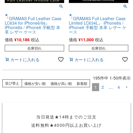
★
★
『GRAMAS Full Leather Case
『GRAMAS Full Leather Case
LC634 for iPhone6/6s』
Limited LC634L』 iPhone6s /
iPhone6s / iPhone6 手帳型 本
iPhone6 手帳型 本革 レザー ケ
革 レザー ケース
ース
価格
¥
10,186
税込
価格
¥
11,000
税込
在庫切れ
在庫切れ
カートに入れる
カートに入れる
195
件中
1
-
50
件表示
並び替え
価格が安い順
価格が高い順
新着順
1
2
…
4
当日発送★14時までのご注文
送料無料★4000円以上お買い上げ