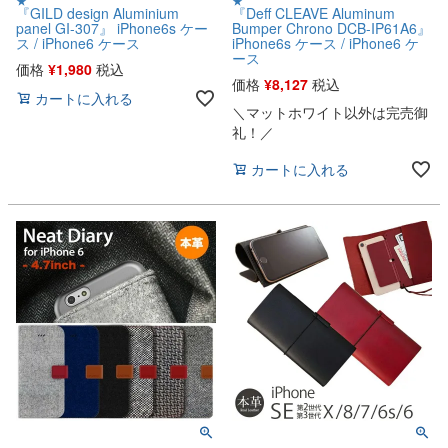
★
★
『GILD design Aluminium
『Deff CLEAVE Aluminum
panel GI-307』 iPhone6s ケー
Bumper Chrono DCB-IP61A6』
ス / iPhone6 ケース
iPhone6s ケース / iPhone6 ケ
ース
価格
¥
1,980
税込
価格
¥
8,127
税込
カートに入れる
＼マットホワイト以外は完売御
礼！／
カートに入れる