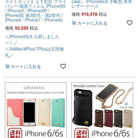
ライトカット】上下左右 プライ
case』 iPhone6s/6 手帳型 本革
バシー 保護フィルム iPhoneXS
レザー ケース
/ iPhoneX / iPhoneXR /
価格
¥
15,378
税込
iPhoneSE 第3世代・第2世代 /
iPhone8 / iPhone7 / iPhone6s
カートに入れる
価格
¥
2,220
税込
＼iPhoneXS/X 入荷しました
ー！／
＼XsMax/8Plus/7Plusは完売御
礼／
カートに入れる