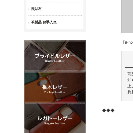
【iPh
商
知
上
負
◆◆◆