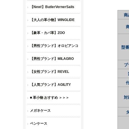
商
型番
ブ
対