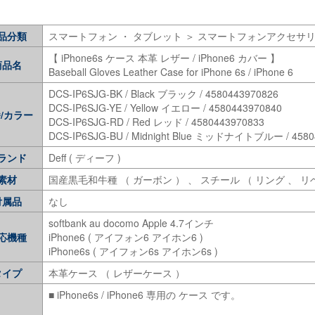
品分類
スマートフォン ・ タブレット ＞ スマートフォンアクセサ
【 iPhone6s ケース 本革 レザー / iPhone6 カバー 】
商品名
Baseball Gloves Leather Case for iPhone 6s / iPhone 6
DCS-IP6SJG-BK / Black ブラック / 4580443970826
DCS-IP6SJG-YE / Yellow イエロー / 4580443970840
/カラー
DCS-IP6SJG-RD / Red レッド / 4580443970833
DCS-IP6SJG-BU / Midnight Blue ミッドナイトブルー / 4580
ランド
Deff ( ディーフ )
素材
国産黒毛和牛種 （ ガーボン ） 、 スチール （ リング 、 リ
付属品
なし
softbank au docomo Apple 4.7インチ
応機種
iPhone6 ( アイフォン6 アイホン6 )
iPhone6s ( アイフォン6s アイホン6s )
タイプ
本革ケース （ レザーケース ）
■ iPhone6s / iPhone6 専用の ケース です。