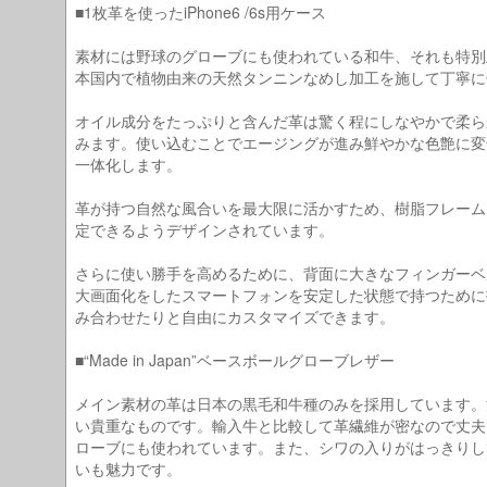
■1枚革を使ったiPhone6 /6s用ケース
素材には野球のグローブにも使われている和牛、それも特別
本国内で植物由来の天然タンニンなめし加工を施して丁寧に
オイル成分をたっぷりと含んだ革は驚く程にしなやかで柔ら
みます。使い込むことでエージングが進み鮮やかな色艶に変
一体化します。
革が持つ自然な風合いを最大限に活かすため、樹脂フレーム
定できるようデザインされています。
さらに使い勝手を高めるために、背面に大きなフィンガーベ
大画面化をしたスマートフォンを安定した状態で持つために
み合わせたりと自由にカスタマイズできます。
■“Made in Japan”ベースボールグローブレザー
メイン素材の革は日本の黒毛和牛種のみを採用しています。
い貴重なものです。輸入牛と比較して革繊維が密なので丈夫
ローブにも使われています。また、シワの入りがはっきりし
いも魅力です。