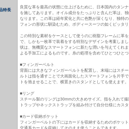
良質な革を最高の状態に仕上げるために、日本国内のタンナ
品特長
を施してあります。オイル成分をたっぷりと含んだ革は、独
なります。この革は経年変化と共に色艶が深くなり、独特の
フォンの形状に馴染むため、ボディースーツの如くピッタリ
この特別な素材をケースとして使うのに樹脂フレームに革を
で、しかも一枚革で装着をする特別なデザインを考案しまし
状は、無機質なスマートフォンに新たな潤いを与えてくれま
よる手加工によるものです。糸の処理を含めてひとつひとつ
■フィンガーベルト
背面には大きなフィンガーベルトを配置し、末端にはスチー
ルトは指を通すことで大画面化したスマートフォンを片手で
トを弛ませることで、横置きのスタンドとしても使えます。
■リング
スチール製のリングは30mmの大きめサイズ。指を入れて
トラップやネックストラップを組み付けて自分仕様にカスタ
■カード収納ポケット
フィンガーベルトの下にはカードを収納するためのポケット
交通系カードを収納してそのまま使うこともできます。