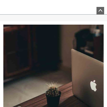
ペー
ジト
ップ
へ