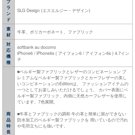
ブ
ラ
SLG Design (エスエルジー・デザイン)
ン
ド
素
牛革、ポリカーボネート、ファブリック
材
対
softbank au docomo
応
iPhone6 / iPhone6s ( アイフォン6 / アイフォン6s ) 4.7イン
機
チ
種
■ベルギー製ファブリックとレザーのコンビネーション プ
レミアムなベルギー製ファブリックとカーフレザーの美し
いコンビネーションのEditionは、 ファッションアイテムの
一つとしてお楽しみいただけるでしょう。 カバー表面にベ
ルギー製ファブリック、内側に天然カーフレザーを使用し
ています。7色展開。
商
■牛革とファブリックの調和 牛の革と簡単に斑ができない
品
防水加工のベルギー製ファブリックを 用いているので汚れ
特
や毛羽立ちにも強いです。
長