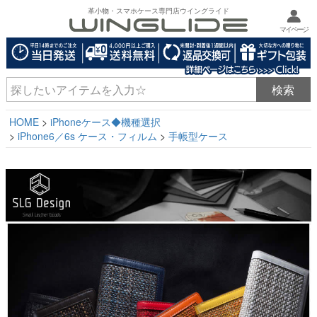
革小物・スマホケース専門店ウイングライド
マイページ
HOME
iPhoneケース◆機種選択
iPhone6／6s ケース・フィルム
手帳型ケース