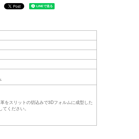
チ
枚革をスリットの切込みで3Dフォルムに成型した
感してください。
。