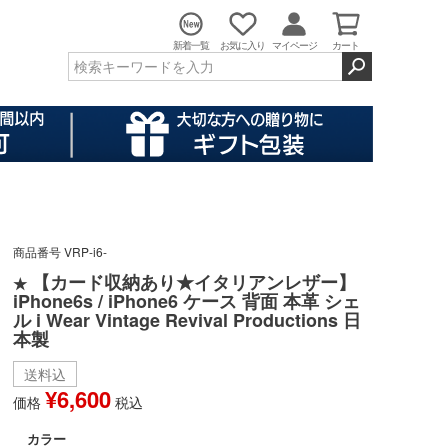
新着一覧
お気に入り
マイページ
カート
商品番号
VRP-i6-
【カード収納あり★イタリアンレザー】
★
iPhone6s / iPhone6 ケース 背面 本革 シェ
ル i Wear Vintage Revival Productions 日
本製
送料込
¥
6,600
価格
税込
カラー