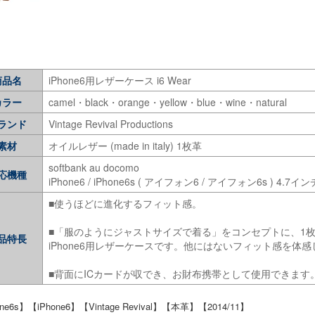
商品名
iPhone6用レザーケース i6 Wear
カラー
camel・black・orange・yellow・blue・wine・natural
ランド
Vintage Revival Productions
素材
オイルレザー (made in italy) 1枚革
softbank au docomo
応機種
iPhone6 / iPhone6s ( アイフォン6 / アイフォン6s ) 4.7イン
■使うほどに進化するフィット感。
■「服のようにジャストサイズで着る」をコンセプトに、1
品特長
iPhone6用レザーケースです。他にはないフィット感を体
■背面にICカードが収でき、お財布携帯として使用できます
one6s】【iPhone6】【Vintage Revival】【本革】【2014/11】