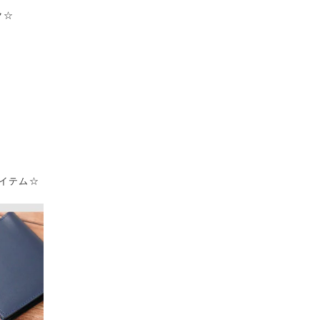
ク☆
イテム☆