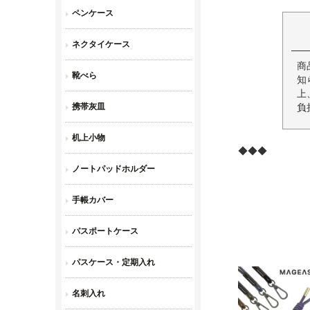
商
知
上
負
◆◆◆