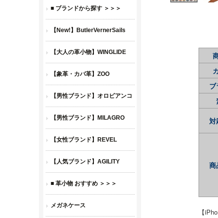
ブ
対
商
【iPh