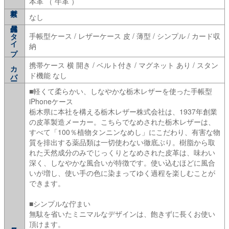
本革 （ 牛革 ）
なし
タイプ
手帳型ケース / レザーケース 皮 / 薄型 / シンプル / カード収
納
携帯ケース 横 開き / ベルト付き / マグネット あり / スタン
カバー
ド機能 なし
■軽くて柔らかい、しなやかな栃木レザーを使った手帳型
iPhoneケース
栃木県に本社を構える栃木レザー株式会社は、1937年創業
の皮革製造メーカー。こちらでなめされた栃木レザーは、
すべて「100％植物タンニンなめし」にこだわり、有害な物
質を排出する薬品類は一切使わない徹底ぶり。樹脂から取
れた天然成分のみでじっくりとなめされた皮革は、味わい
深く、しなやかな風合いが特徴です。使い込むほどに風合
いが増し、使い手の色に染まってゆく過程を楽しむことが
できます。
■シンプルな佇まい
無駄を省いたミニマルなデザインは、飽きずに長くお使い
頂けます。