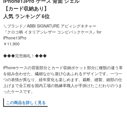
iPhone13Pro ケース 背面 シェル
【カード収納あり】
人気 ランキング 6位
＼ブランド／ABBI SIGNATURE アビィシグネチャー
『クロコ柄 イタリアンレザー コンビバックケース』for
iPhone13Pro
￥11,900
◆◆◆完売御礼！◆◆◆
iPhoneケースの背面部分とカード収納ポケット部分に種類の違う革
を組み合わせた、繊細ながら遊び心あふれるデザインです。一つ一
つの表情が異なり、経年変化も楽しめます。裁断、縫製、細部の仕
上げまで全工程を国内工場の熟練革職人が手掛けたこだわりのつま
ったケースです。
この商品を詳しく見る