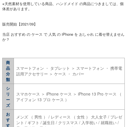
※天然素材を使用している商品、ハンドメイド の商品につきましては、個
体差があります。
販売開始【2021/09】
当店 おすすめ の ケース で 人気 の iPhone を おしゃれ に着せ替えません
か？
商
品
スマートフォン ・ タブレット ＞ スマートフォン ・ 携帯電
分
話用アクセサリー ＞ ケース ・ カバー
類
シ
リ
スマホケース ＞ iPhone ケース ＞ iPhone 13 Pro ケース （
ー
アイフォン 13 プロ ケース ）
ズ
お
メンズ （ 男性 ） / レディース （ 女性 ） 大人女子 / プレゼ
す
ント / ギフト / 誕生日 / クリスマス / 入学祝い / 就職祝い /
す