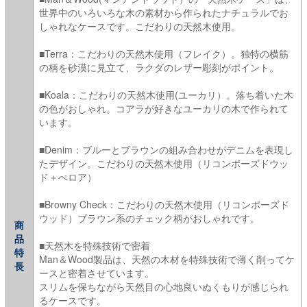
世界中のいろいろな木の素材から作られたナチュラルでお
しゃれなケースです。こだわりの天然木使用。
■Terra：こだわりの天然木使用（フレイク）。独特の横筋
の柄を砂漠に見立て、ラクダのレザー彫刻がポイント。
■Koala：こだわりの天然木使用(ユーカリ）。落ち着いた木
の色がおしゃれ。コアラが好きなユーカリの木で作られて
います。
■Denim：ブルーとブラウンの組み合わせがデニムを表現し
たデザイン。こだわりの天然木使用（リコンポーズドウッ
ド＋ぺロア）
■Browny Check：こだわりの天然木使用（リコンポーズド
ウッド）ブラウン系のチェック柄がおしゃれです。
商
品
■天然木を特殊技術で密着
特
Man＆Wood製品は、天然の木材を特殊技術で薄く削ってケ
長
ースと密着させています。
スリムを保ちながら天然目の心地良いぬくもりが感じられ
るケースです。