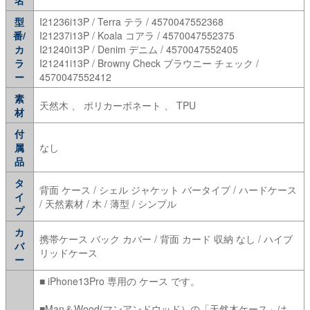
型
I21236i13P / Terra テラ / 4570047552368
番/
I21237i13P / Koala コアラ / 4570047552375
カ
I21240i13P / Denim デニム / 4570047552405
ラ
I21241i13P / Browny Check ブラウニー チェック /
ー
4570047552412
素
天然木 、 ポリカーボネート 、 TPU
材
付
属
なし
品
タ
背面 ケース / シェル ジャケット バータイプ / ハードケース
イ
/ 天然素材 / 木 / 薄型 / シンプル
プ
カ
携帯ケース バック カバー / 背面 カード 収納 なし / ハイブ
バ
リッドケース
ー
■ iPhone13Pro 専用の ケース です。
■Man＆Wood(マンアンドウッド）の「天然木ケース」は、