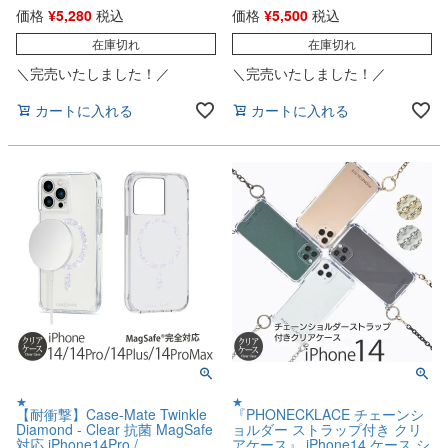
価格
¥
5,280
税込
価格
¥
5,500
税込
在庫切れ
在庫切れ
＼完売いたしました！／
＼完売いたしました！／
カートに入れる
カートに入れる
★
★
【耐衝撃】Case-Mate Twinkle
『PHONECKLACE チェーンシ
Diamond - Clear 抗菌 MagSafe
ョルダー ストラップ付き クリ
対応 iPhone14Pro /
アケース』 iPhone14 ケース シ