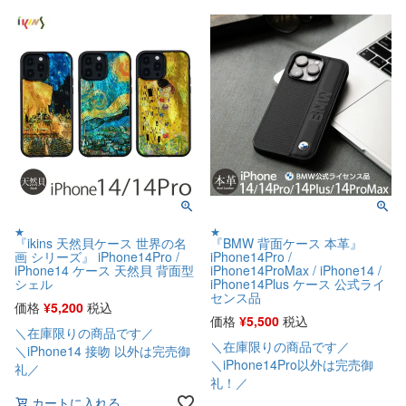
★
★
『ikins 天然貝ケース 世界の名
『BMW 背面ケース 本革』
画 シリーズ』 iPhone14Pro /
iPhone14Pro /
iPhone14 ケース 天然貝 背面型
iPhone14ProMax / iPhone14 /
シェル
iPhone14Plus ケース 公式ライ
センス品
価格
¥
5,200
税込
価格
¥
5,500
税込
＼在庫限りの商品です／
＼在庫限りの商品です／
＼iPhone14 接吻 以外は完売御
＼iPhone14Pro以外は完売御
礼／
礼！／
カートに入れる