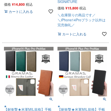
SIGNATURE
価格
¥
14,800
税込
価格
¥
15,800
税込
カートに入れる
＼在庫限りの商品です／
＼iPhone14Proブラック以外は
完売御礼／
カートに入れる
★
★
【耐衝撃★米軍MIL規格】手帳
【耐衝撃★米軍MIL規格】手帳