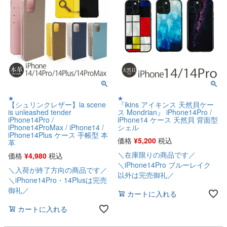
★
★
【シュリンクレザー】la scene
『ikins アイキンス 天然貝ケー
is unleashed tender
ス Mondrian』 iPhone14Pro /
iPhone14Pro /
iPhone14 ケース 天然貝 背面型
iPhone14ProMax / iPhone14 /
シェル
iPhone14Plus ケース 手帳型 本
価格
¥
5,200
税込
革
＼在庫限りの商品です／
価格
¥
4,980
税込
＼iPhone14Pro ブルーレイク
＼入荷が終了方向の商品です／
以外は完売御礼／
＼iPhone14Pro・14Plusは完売
御礼／
カートに入れる
カートに入れる