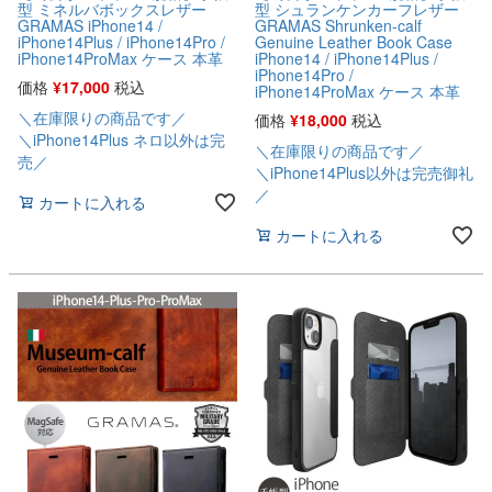
型 ミネルバボックスレザー
型 シュランケンカーフレザー
GRAMAS iPhone14 /
GRAMAS Shrunken-calf
iPhone14Plus / iPhone14Pro /
Genuine Leather Book Case
iPhone14ProMax ケース 本革
iPhone14 / iPhone14Plus /
iPhone14Pro /
価格
¥
17,000
税込
iPhone14ProMax ケース 本革
＼在庫限りの商品です／
価格
¥
18,000
税込
＼iPhone14Plus ネロ以外は完
＼在庫限りの商品です／
売／
＼iPhone14Plus以外は完売御礼
／
カートに入れる
カートに入れる