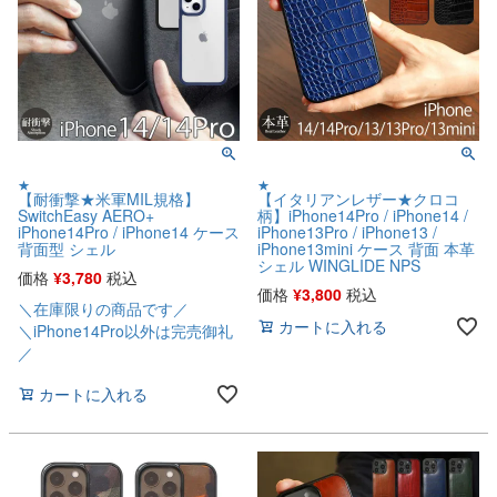
★
★
【耐衝撃★米軍MIL規格】
【イタリアンレザー★クロコ
SwitchEasy AERO+
柄】iPhone14Pro / iPhone14 /
iPhone14Pro / iPhone14 ケース
iPhone13Pro / iPhone13 /
背面型 シェル
iPhone13mini ケース 背面 本革
シェル WINGLIDE NPS
価格
¥
3,780
税込
価格
¥
3,800
税込
＼在庫限りの商品です／
カートに入れる
＼iPhone14Pro以外は完売御礼
／
カートに入れる