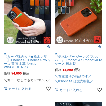
★
★
【カード収納あり★栃木レザ
『栃木レザー ジーンズ フルカ
ー】iPhone14 / iPhone14Pro ケ
バー』 iPhone14 / iPhone14Pro
ース 背面 本革 シェル
ケース 日本製
WINGLIDE NPS
価格
¥
4,290
税込
価格
¥
4,000
税込
＼在庫限りの商品です／
＼カードなしでもカッコいい／
＼iPhone14 は完売御礼／
カートに入れる
カートに入れる