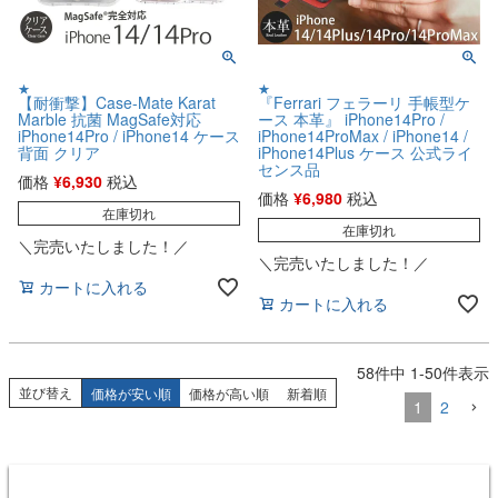
★
★
【耐衝撃】Case-Mate Karat
『Ferrari フェラーリ 手帳型ケ
Marble 抗菌 MagSafe対応
ース 本革』 iPhone14Pro /
iPhone14Pro / iPhone14 ケース
iPhone14ProMax / iPhone14 /
背面 クリア
iPhone14Plus ケース 公式ライ
センス品
価格
¥
6,930
税込
価格
¥
6,980
税込
在庫切れ
在庫切れ
＼完売いたしました！／
＼完売いたしました！／
カートに入れる
カートに入れる
58
件中
1
-
50
件表示
並び替え
価格が安い順
価格が高い順
新着順
1
2