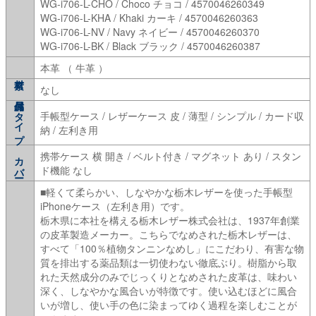
WG-i706-L-CHO / Choco チョコ / 4570046260349
WG-i706-L-KHA / Khaki カーキ / 4570046260363
WG-i706-L-NV / Navy ネイビー / 4570046260370
WG-i706-L-BK / Black ブラック / 4570046260387
本革 （ 牛革 ）
なし
タイプ
手帳型ケース / レザーケース 皮 / 薄型 / シンプル / カード収
納 / 左利き用
携帯ケース 横 開き / ベルト付き / マグネット あり / スタン
カバー
ド機能 なし
■軽くて柔らかい、しなやかな栃木レザーを使った手帳型
iPhoneケース（左利き用）です。
栃木県に本社を構える栃木レザー株式会社は、1937年創業
の皮革製造メーカー。こちらでなめされた栃木レザーは、
すべて「100％植物タンニンなめし」にこだわり、有害な物
質を排出する薬品類は一切使わない徹底ぶり。樹脂から取
れた天然成分のみでじっくりとなめされた皮革は、味わい
深く、しなやかな風合いが特徴です。使い込むほどに風合
いが増し、使い手の色に染まってゆく過程を楽しむことが